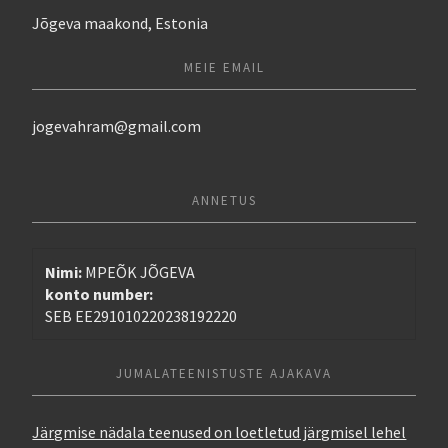
Jõgeva maakond, Estonia
MEIE EMAIL
jogevahram@gmail.com
ANNETUS
Nimi: 
SEB EE291010220238192220
JUMALATEENISTUSTE AJAKAVA
Järgmise nädala teenused on loetletud järgmisel lehel